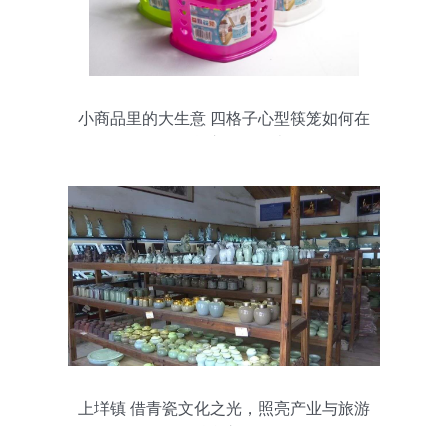
小商品里的大生意 四格子心型筷笼如何在
日用百货市场悄然走红
上垟镇 借青瓷文化之光，照亮产业与旅游
融合之路