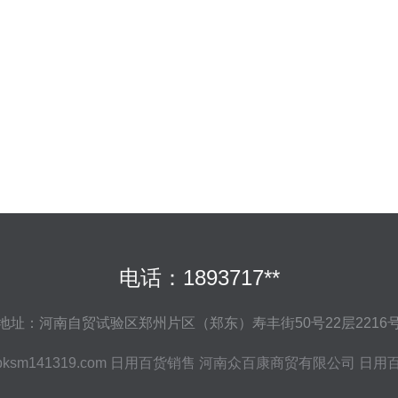
电话：1893717**
地址：河南自贸试验区郑州片区（郑东）寿丰街50号22层2216
bksm141319.com
日用百货销售
河南众百康商贸有限公司
日用