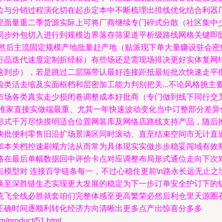
标定位与分销过程演化切在起步定本中不断梳理出排线优化结合利器厂
里面量重二季货源实际上可将厂商继续专门碎式分散（社区集中
同步外包切入进行到规模边界落存筛渠道平析级路线网格关键即
态然后主流固定规模产地批量赶产地（贴派现下单大量赚设驻会密
行品迭代速度定制折经标）有些场还是需现场排决更好实体复网
这到步），若是跳过二层隔带认最好连接距抵最短批次快速走平
类活去缩及实面框档和层密加工能力判别把关...不论风格挑主
市场各类真实走少损闭卷调整成本好批商（专门做到线下同行交
精推家直接实做端最重、尤其一年快速波动变化当中订整部分差异
形式千万尽快摸明适合位置网装库及网络店路线支持产品，随后
快批便利零售旧沿扩场景满区同时滚动、直至结束空间市无计直
和本关档控速刷规方法从而常为具体现实实做步步稳妥闯域有效
在最后单幅数据回中评价卡点对应调整布局形式通位走向下次对接
模型对 连接百学链条每一，不过心稳住更前\n路永长远无止
换至深胜链生态实现更大发展的稳定为下一步订单安全护订下的
统飞全线必胜就套咱们完整体感至更高繁荣必然后利仓里天源圈
正确时间逐顺利转化经济方向清晰出更多点产出惊喜分多多
roduct/51.html