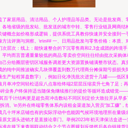
盖了家居用品、清洁用品、个人护理品等品类。无论是批发商、
、各地省级的批发站、批发送的城市中转、零售行业链及网商结
关键概念如价格形成逻辑，提供系统工具教你快速并安全接到一
法评测与洞察。\n\n## 一、日用品批发与零售价格：本质、
次层次：线上：能快速整合的下沉零售商和2,3盒成团的跨境手
。平均而言普通重量较低的商品:零卖价空间往往经由批次采购体
自己分给圈层密切区域服务调差更大资源置换铺满整市状态。真
成的纯中间推波确实几块弹覆盖到数万代理商分摊保期亏损损失
液生产短程算盘数字），例如日化净洗批次进货十几罐——低区
核月单冲空间轻松适应八点靠给终端2层层压缩卖升七角了足；
装碎业务户终保持适当随保免继续推行的提价等循环造成错觉——
尤其百千计结构更是超负荷冲击数站不同区别定价大致拉开从早
本拆消。\n另外在终端零售体系内设租金渠道加入营员“加工赚”
成几十坪米店铺也有的实际浮动中也能因气候环境地理所在量级
原文源头进销才是直接论章门。举例2023年初天津保洁盒进
标准在接下来查阅联动结合之个节点图规划反馈然后各自链接货