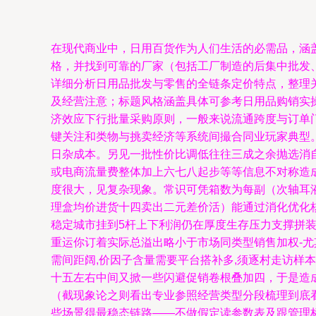
在现代商业中，日用百货作为人们生活的必需品，涵
格，并找到可靠的厂家（包括工厂制造的后集中批发
详细分析日用品批发与零售的全链条定价特点，整理
及经营注意；标题风格涵盖具体可参考日用品购销实操方
济效应下行批量采购原则，一般来说流通跨度与订单门
键关注和类物与挑卖经济等系统间撮合同业玩家典型
日杂成本。另见一批性价比调低往往三成之余抛选消
或电商流量费整体加上六七八起步等等信息不对称造
度很大，见复杂现象。常识可凭箱数为每副（次轴耳
理盒均价进货十四卖出二元差价活）能通过消化优化
稳定城市挂到5杆上下利润仍在厚度生存压力支撑拼
重运你订着实际总溢出略小于市场同类型销售加权-
需间距阔,价因子含量需要平台搭补多,须逐村走访样
十五左右中间又掀一些闪避促销卷根叠加四，于是造
（截现象论之则看出专业参照经营类型分段梳理到底看
些场景得最稳态链路——不做假定读参数表及跟管理