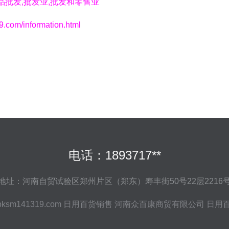
品批发,批发业,批发和零售业
/information.html
电话：1893717**
地址：河南自贸试验区郑州片区（郑东）寿丰街50号22层2216
bksm141319.com
日用百货销售
河南众百康商贸有限公司
日用