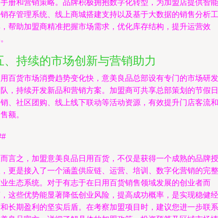
营手册和营销策略。品牌积极拥抱数字化转型，为加盟店提供智
进销存管理系统、线上商城搭建支持以及基于大数据的销售分析
具，帮助加盟商精准把握市场需求，优化库存结构，提升运营效
率。
五、持续的市场创新与营销助力
日用百货市场消费趋势变化快，意美良品总部设有专门的市场研
团队，持续开发新品和营销方案。加盟商可共享总部策划的节假
促销、社区团购、线上线下联动等活动资源，有效提升门店客流
销售额。
##
总而言之，加盟意美良品日用百货，不仅是获得一个成熟的品牌
权，更是接入了一个涵盖供应链、运营、培训、数字化营销的完
商业生态系统。对于有志于在日用百货销售领域发展的创业者而
言，这些优势能显著降低创业风险，提高成功概率，是实现稳健
营和长期盈利的坚实后盾。在考察加盟项目时，建议您进一步联