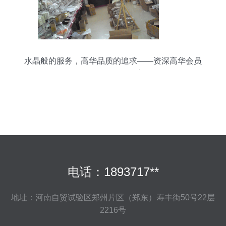
水晶般的服务，高华品质的追求——资深高华会员
的日用百货风采
电话：1893717**
地址：河南自贸试验区郑州片区（郑东）寿丰街50号22层
2216号