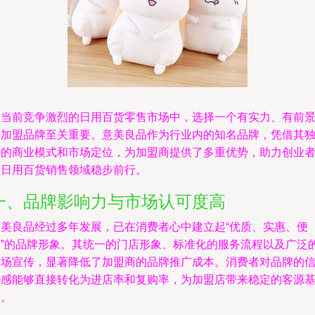
在当前竞争激烈的日用百货零售市场中，选择一个有实力、有前
的加盟品牌至关重要。意美良品作为行业内的知名品牌，凭借其
特的商业模式和市场定位，为加盟商提供了多重优势，助力创业
在日用百货销售领域稳步前行。
一、品牌影响力与市场认可度高
意美良品经过多年发展，已在消费者心中建立起“优质、实惠、便
利”的品牌形象。其统一的门店形象、标准化的服务流程以及广泛
市场宣传，显著降低了加盟商的品牌推广成本。消费者对品牌的
任感能够直接转化为进店率和复购率，为加盟店带来稳定的客源
础。